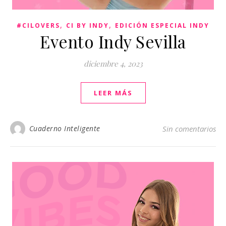
,
,
#CILOVERS
CI BY INDY
EDICIÓN ESPECIAL INDY
Evento Indy Sevilla
diciembre 4, 2023
LEER MÁS
Cuaderno Inteligente
Sin comentarios