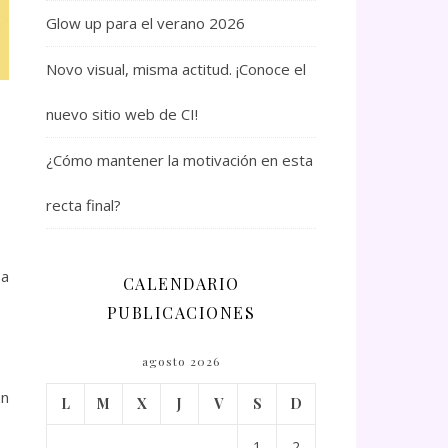
Glow up para el verano 2026
Novo visual, misma actitud. ¡Conoce el
nuevo sitio web de CI!
¿Cómo mantener la motivación en esta
recta final?
 a
CALENDARIO
PUBLICACIONES
agosto 2026
on
L
M
X
J
V
S
D
1
2