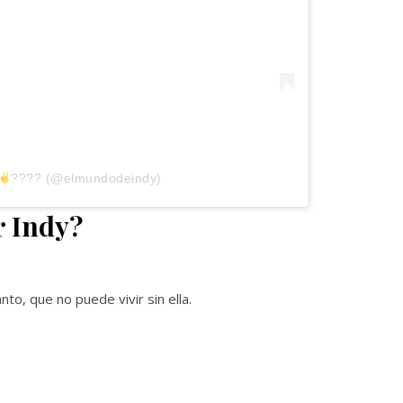
???? (@elmundodeindy)
r Indy?
to, que no puede vivir sin ella.