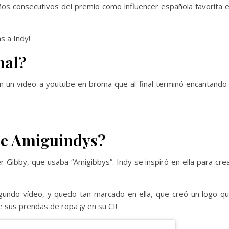
ños consecutivos del premio como influencer española favorita 
s a Indy!
nal?
n un video a youtube en broma que al final terminó encantando
re Amiguindys?
r Gibby, que usaba “Amigibbys”. Indy se inspiró en ella para cre
undo vídeo, y quedo tan marcado en ella, que creó un logo q
 sus prendas de ropa ¡y en su CI!