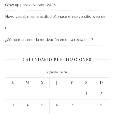
Glow up para el verano 2026
Novo visual, misma actitud. ¡Conoce el nuevo sitio web de
CI!
¿Cómo mantener la motivación en esta recta final?
CALENDARIO PUBLICACIONES
agosto 2026
L
M
X
J
V
S
D
1
2
3
4
5
6
7
8
9