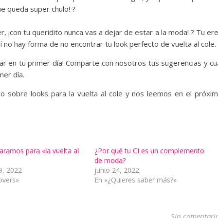
ue queda super chulo! ?
, ¡con tu queridito nunca vas a dejar de estar a la moda! ? Tu er
sí no hay forma de no encontrar tu look perfecto de vuelta al cole.
r en tu primer día! Comparte con nosotros tus sugerencias y cu
mer día.
o sobre looks para la vuelta al cole y nos leemos en el próxi
ramos para «la vuelta al
¿Por qué tu CI es un complemento
de moda?
9, 2022
junio 24, 2022
overs»
En «¿Quieres saber más?»
Sin comentari