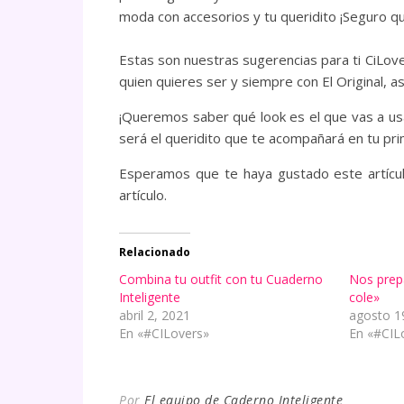
moda con accesorios y tu queridito ¡Seguro q
Estas son nuestras sugerencias para ti CiLover
quien quieres ser y siempre con El Original, a
¡Queremos saber qué look es el que vas a usa
será el queridito que te acompañará en tu pri
Esperamos que te haya gustado este artícul
artículo.
Relacionado
Combina tu outfit con tu Cuaderno
Nos prepa
Inteligente
cole»
abril 2, 2021
agosto 1
En «#CILovers»
En «#CIL
Por
El equipo de Caderno Inteligente