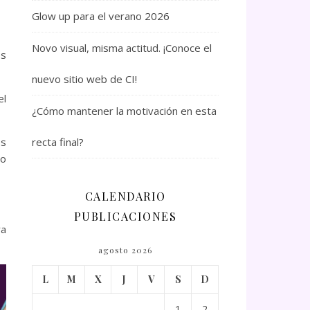
Glow up para el verano 2026
Novo visual, misma actitud. ¡Conoce el
os
nuevo sitio web de CI!
el
¿Cómo mantener la motivación en esta
recta final?
os
do
CALENDARIO
PUBLICACIONES
ra
agosto 2026
L
M
X
J
V
S
D
1
2