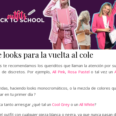
looks para la vuelta al cole
s te recomendamos los queriditos que llaman la atención por s
a de discretos. Por ejemplo,
All Pink
,
Rosa Pastel
o tal vez un
A
idas, haciendo looks monocromáticos, o la mezcla de colores q
r en tu primer día ?
ta tanto arriesgar ¿qué tal un
Cool Grey
o un
All White
?
l outfit con cualquier pieza blanca o negra, ya que nunca pasan 