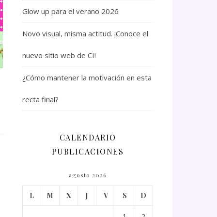
Glow up para el verano 2026
Novo visual, misma actitud. ¡Conoce el
nuevo sitio web de CI!
¿Cómo mantener la motivación en esta
recta final?
CALENDARIO
PUBLICACIONES
agosto 2026
L
M
X
J
V
S
D
1
2