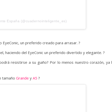
ente España (@cuadernointeligente_es)
vo EyeConic, un preferido creado para arrasar. ?
el, haciendo del EyeConic un preferido divertido y elegante. ?
 podrá resistirse a su guiño? Por lo menos nuestro corazón, ya 
en tamaño
Grande
y
A5
?