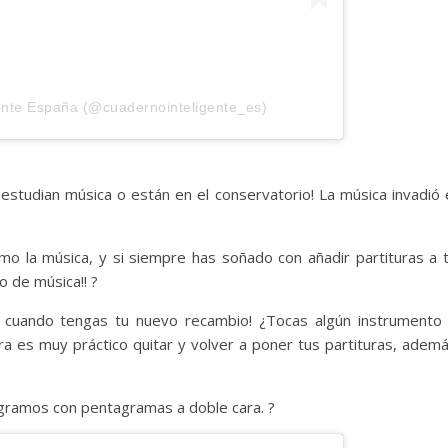
ente España (@cuadernointeligente_es)
 estudian música o están en el conservatorio! La música invadió 
mo la música, y si siempre has soñado con añadir partituras a 
 de música!! ?
 cuando tengas tu nuevo recambio! ¿Tocas algún instrumento
ora es muy práctico quitar y volver a poner tus partituras, adem
gramos con pentagramas a doble cara. ?