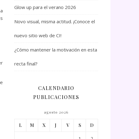
Glow up para el verano 2026
na
es
Novo visual, misma actitud. ¡Conoce el
nuevo sitio web de CI!
¿Cómo mantener la motivación en esta
er
recta final?
ue
CALENDARIO
PUBLICACIONES
agosto 2026
L
M
X
J
V
S
D
1
2