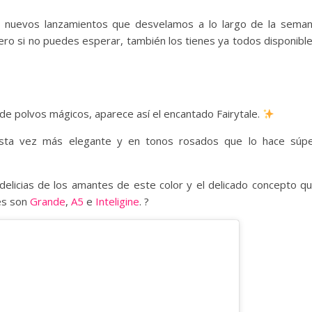
s nuevos lanzamientos que desvelamos a lo largo de la sema
 Pero si no puedes esperar, también los tienes ya todos disponibl
de polvos mágicos, aparece así el encantado Fairytale.
 esta vez más elegante y en tonos rosados ​​que lo hace súp
delicias de los amantes de este color y el delicado concepto q
es son
Grande
,
A5
e
Inteligine
. ?