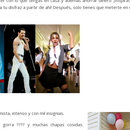
er con lo que tengas en casa y además ahorrar dinero. ¡Inspíra
a tu disfraz a partir de ahí! Después, solo tienes que meterte en 
sta, intenso y con mil insignias.
a, gorra ???? y muchas chapas cosidas.