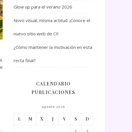
Glow up para el verano 2026
Novo visual, misma actitud. ¡Conoce el
nuevo sitio web de CI!
¿Cómo mantener la motivación en esta
a.
recta final?
de
CALENDARIO
PUBLICACIONES
agosto 2026
L
M
X
J
V
S
D
1
2