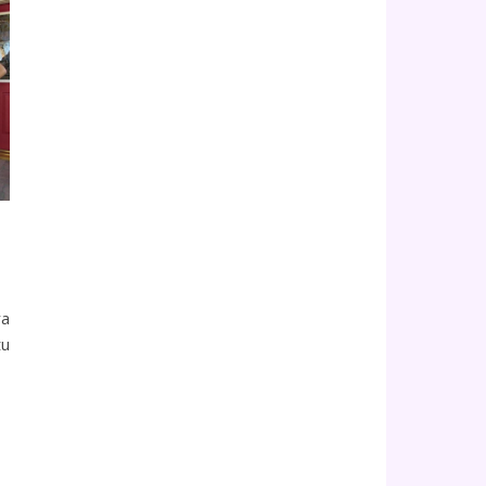
ra
tu