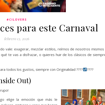
#CILOVERS
aces para este Carnaval
febrero 13, 2026
odo vale: exagerar, mezclar estilos, reírnos de nosotros mismos
 qué te vas a disfrazar, o quieres huir de los clásicos de siempr
para todos los gustos, siempre con Originalidad ????‍
????
nside Out)
rupo!
migo elige la emoción que más le