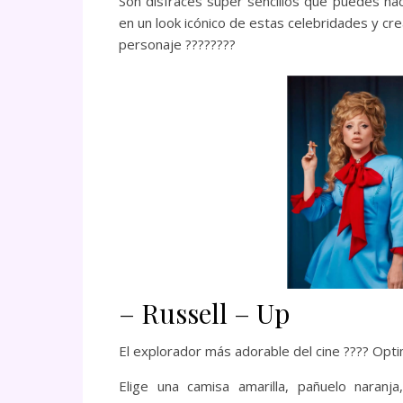
Son disfraces súper sencillos que puedes hac
en un look icónico de estas celebridades y cre
personaje ????️????
– Russell – Up
El explorador más adorable del cine ???? Optimi
Elige una camisa amarilla, pañuelo naranj