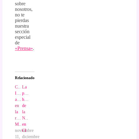
sobre
nosotros,
no te
pierdas
nuestra
sección
especial
de
«Prensa»
.
Relacionado
Cuaderno
La
Inteligente
prensa
aparece
habla
en
de
la
la
revista
Navidad
Magisterio
en
noviembre
CI
11,
diciembre