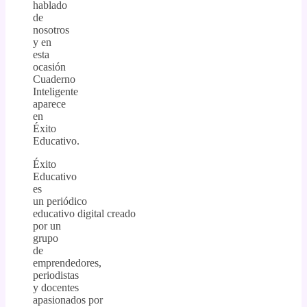
hablado
de
nosotros
y en
esta
ocasión
Cuaderno
Inteligente
aparece
en
Éxito
Educativo.
Éxito
Educativo
es
un periódico
educativo digital creado
por un
grupo
de
emprendedores,
periodistas
y docentes
apasionados por