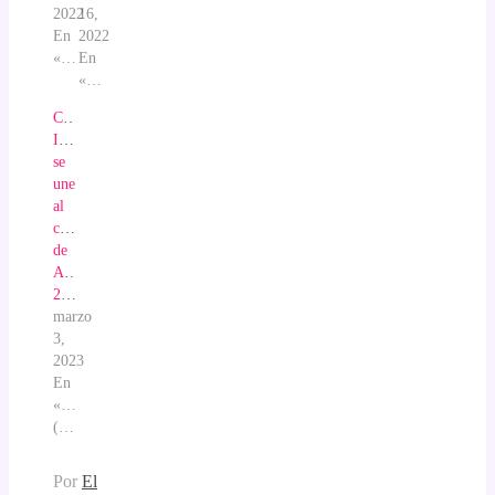
2022
16,
En
2022
«Prensa»
En
«Prensa»
Cuaderno
Inteligente
se
une
al
compromiso
de
Aula
2023
marzo
3,
2023
En
«Comunicados
(NdP)»
Por
El