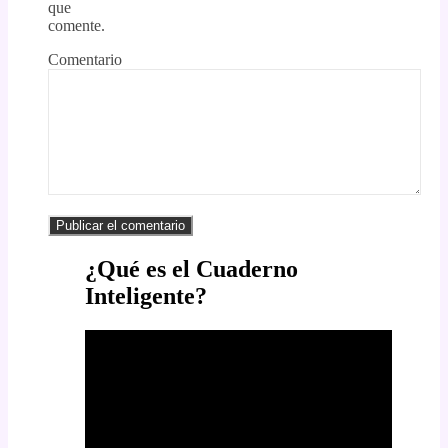
que
comente.
Comentario
¿Qué es el Cuaderno
Inteligente?
Reproductor
de
vídeo