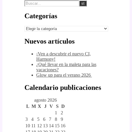
Categorías
Categorías
Nuevos artículos
¡Ven a descubrir el nuevo CI,
Harmony!
¿Qué llevar en la maleta para las
vacaciones?
Glow up para el verano 2026
Calendario publicaciones
agosto 2026
L
M
X
J
V
S
D
1
2
3
4
5
6
7
8
9
10
11
12
13
14
15
16