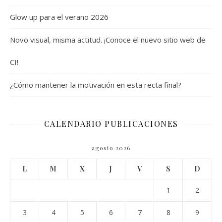
Glow up para el verano 2026
Novo visual, misma actitud. ¡Conoce el nuevo sitio web de
CI!
¿Cómo mantener la motivación en esta recta final?
CALENDARIO PUBLICACIONES
agosto 2026
L
M
X
J
V
S
D
1
2
3
4
5
6
7
8
9