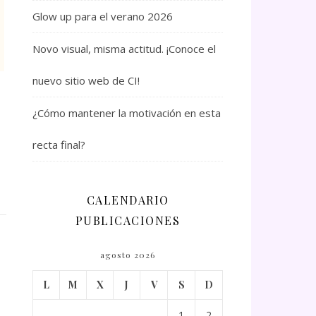
Glow up para el verano 2026
Novo visual, misma actitud. ¡Conoce el
nuevo sitio web de CI!
¿Cómo mantener la motivación en esta
recta final?
CALENDARIO
PUBLICACIONES
agosto 2026
L
M
X
J
V
S
D
1
2