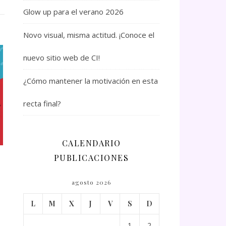
Glow up para el verano 2026
Novo visual, misma actitud. ¡Conoce el
nuevo sitio web de CI!
¿Cómo mantener la motivación en esta
recta final?
CALENDARIO
PUBLICACIONES
agosto 2026
L
M
X
J
V
S
D
1
2