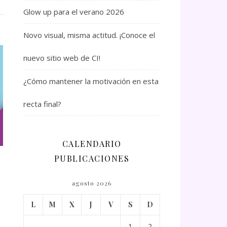
Glow up para el verano 2026
Novo visual, misma actitud. ¡Conoce el
nuevo sitio web de CI!
¿Cómo mantener la motivación en esta
recta final?
CALENDARIO
PUBLICACIONES
agosto 2026
L
M
X
J
V
S
D
1
2