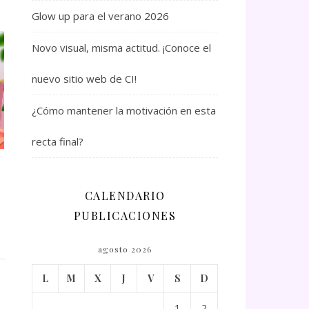
Glow up para el verano 2026
Novo visual, misma actitud. ¡Conoce el
nuevo sitio web de CI!
¿Cómo mantener la motivación en esta
recta final?
CALENDARIO
PUBLICACIONES
agosto 2026
L
M
X
J
V
S
D
1
2