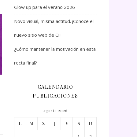
Glow up para el verano 2026
Novo visual, misma actitud. ¡Conoce el
nuevo sitio web de CI!
¿Cómo mantener la motivación en esta
recta final?
CALENDARIO
PUBLICACIONES
agosto 2026
L
M
X
J
V
S
D
1
2