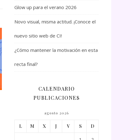
Glow up para el verano 2026
Novo visual, misma actitud. ¡Conoce el
nuevo sitio web de CI!
¿Cómo mantener la motivación en esta
recta final?
CALENDARIO
PUBLICACIONES
agosto 2026
L
M
X
J
V
S
D
1
2