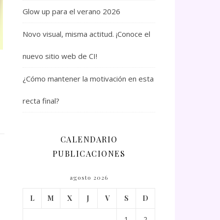
Glow up para el verano 2026
Novo visual, misma actitud. ¡Conoce el
nuevo sitio web de CI!
¿Cómo mantener la motivación en esta
recta final?
CALENDARIO
PUBLICACIONES
agosto 2026
L
M
X
J
V
S
D
1
2